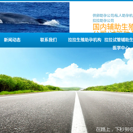
供卵助孕公司/私人助孕机
拉拉助孕公司
国内辅助生
公司/试管助
务/拉拉代孕
新闻动态
联系我们
拉拉生殖助孕机构
拉拉试管辅助
医学中心