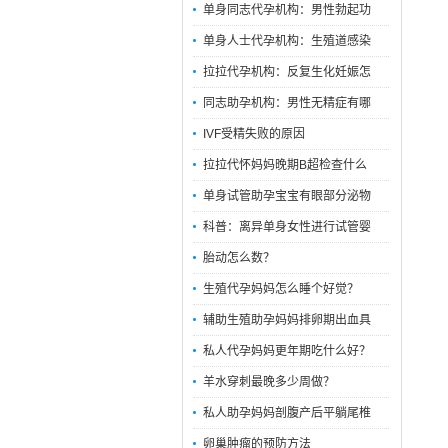
单身同志代孕机构：男性勃起功
单身人士代孕机构：生殖道感染
拉拉代孕机构：反复生化妊娠怎
同志助孕机构：男性无精症有哪
IVF受精失败的原因
拉拉代怀妈妈晚期B超检查什么
单身试管助孕宝宝有眼部分泌物
科普：离异单身女性进行试管婴
胎动怎么数？
生殖代孕妈妈怎么睡个好觉？
辅助生殖助孕妈妈排卵期出血具
私人代孕妈妈更年期吃什么好？
羊水穿刺最晚多少周做？
私人助孕妈妈剖腹产后平躺尾椎
卵巢肿瘤的预防方法