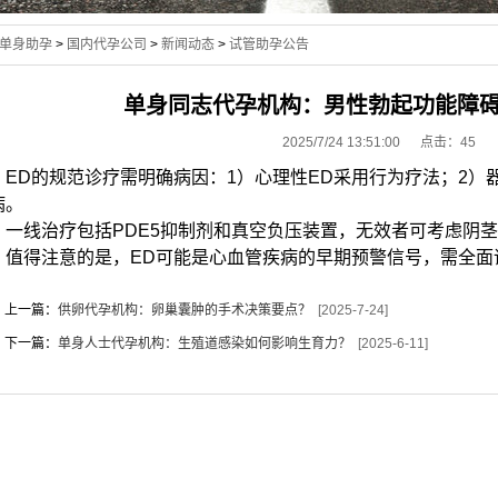
单身助孕
>
国内代孕公司
>
新闻动态
>
试管助孕公告
单身同志代孕机构：男性勃起功能障
2025/7/24 13:51:00 点击：
45
ED的规范诊疗需明确病因：1）心理性ED采用行为疗法；2）
病。
一线治疗包括PDE5抑制剂和真空负压装置，无效者可考虑阴
值得注意的是，ED可能是心血管疾病的早期预警信号，需全面
上一篇：
供卵代孕机构：卵巢囊肿的手术决策要点？
[2025-7-24]
下一篇：
单身人士代孕机构：生殖道感染如何影响生育力？
[2025-6-11]