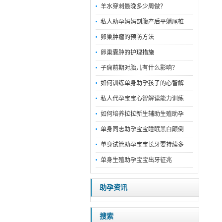
羊水穿刺最晚多少周做？
私人助孕妈妈剖腹产后平躺尾椎
卵巢肿瘤的预防方法
卵巢囊肿的护理措施
子痫前期对胎儿有什么影响？
如何训练单身助孕孩子的心智解
私人代孕宝宝心智解读能力训练
如何培养拉拉新生辅助生殖助孕
单身同志助孕宝宝睡眠黑白颠倒
单身试管助孕宝宝长牙要持续多
单身生殖助孕宝宝出牙征兆
助孕资讯
搜索